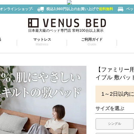
-オンラインショップ-
税込3,980円以上のお買い上げで
送料無料
ベッ
日本最大級のベッド専門店 常時100台以上展示
具
マットレス
ご利用ガイド
Mattress
Guide
【ファミリー用 
イブル 敷パッ
1～2日以内
サイズを選ぶ
シングル