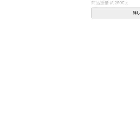
商品重量 約2600ｇ
4隅にゴム付き
詳
送料
無料
生産国
中国（日本で企画して中
備考
・タンブラー乾燥機のご
・洗濯ネットをご使用の
いをお勧めします。
・配送日指定OK！
※北海道・沖縄・離島等
合がございます。また発
※できる限り実際の色を
により誤差がでる場合が