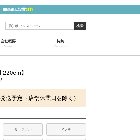
ド商品組立設置
無料
検索
会社概要
特集
Store
Contents
220cm】
ド
に発送予定（店舗休業日を除く）
セミダブル
ダブル