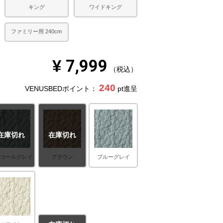
キング
ワイドキング
ファミリー用 240cm
¥
7,999
税込
240
VENUSBEDポイント：
pt進呈
在庫切れ
在庫切れ
ャコールグレイ
ブラウン
ブルーグレイ