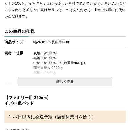
ットン100％だから赤ちゃんにも優しい素材でできています。使い込むほど
にふんわりと柔らか。夏はサラっと、冬はあたたかく、1年中快適にお使い
いただけます。
この商品の仕様
商品サイズ
幅240cm × 長さ200cm
素材・仕様
表地：綿100%
裏地：綿100%
中綿：綿100%（中綿重量960ｇ）
商品重量 約2800ｇ
4隅にゴム付き
詳しく見る
送料
無料
生産国
中国（日本で企画して中国で製造しています）
【ファミリー用 240cm】
イブル 敷パッド
備考
・タンブラー乾燥機のご使用は絶対にお避けください。
・洗濯ネットをご使用の上、手洗いモードなど弱めの設定
で、単独洗いをお勧めします。
1～2日以内に発送予定（店舗休業日を除く）
・配送日指定OK！
※北海道・沖縄・離島等一部地域へのお届けは別途送料が