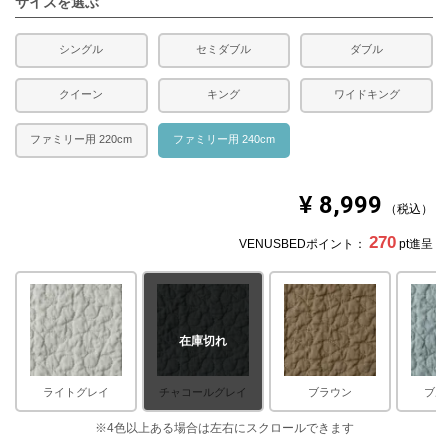
サイズを選ぶ
発生する場合がございます。また発送予定も変更になる場
合があります。
※できる限り実際の色を再現するよう心がけております
シングル
セミダブル
ダブル
が、閲覧環境により誤差がでる場合がございますのでご了
承ください。
クイーン
キング
ワイドキング
ファミリー用 220cm
ファミリー用 240cm
¥
8,999
税込
270
VENUSBEDポイント：
pt進呈
在庫切れ
ライトグレイ
チャコールグレイ
ブラウン
ブル