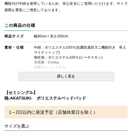
機能付の中綿を使用しているため、安心安全にご使用いただけます。サイズ
展開も豊富にご用意しております。
この商品の仕様
商品サイズ
幅80cm × 長さ200cm
素材・仕様
中綿：ポリエステル100％(抗菌防臭防ダニ機能付き 帝人
マイティトップ)
側生地：ポリエステル100％(ピーチスキン)
充填量：0.64kg
四隅ゴムバンド付き
キルト：ひょうたんキルト
詳しく見る
生産国
日本製
【セミシングル】
送料
無料
暁-AKATSUKI- ポリエステルベッドパッド
備考
・タンブラー乾燥機のご使用は絶対にお避けください。
・洗濯ネットをご使用の上、単独洗いをお勧めします。
1～2日以内に発送予定（店舗休業日を除く）
・配達日指定ＯＫ！
※北海道・沖縄・離島等一部地域へのお届けは別途送料が
サイズを選ぶ
発生する場合がございます。また発送予定も変更になる場
合があります。