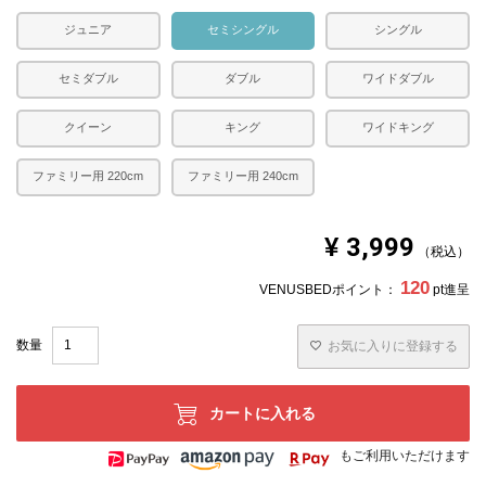
※できる限り実際の色を再現するよう心がけております
ジュニア
セミシングル
シングル
が、閲覧環境により誤差がでる場合がございますのでご了
承ください。
セミダブル
ダブル
ワイドダブル
クイーン
キング
ワイドキング
ファミリー用 220cm
ファミリー用 240cm
¥
3,999
税込
120
VENUSBEDポイント：
pt進呈
お気に入りに登録する
カートに入れる
もご利用いただけます