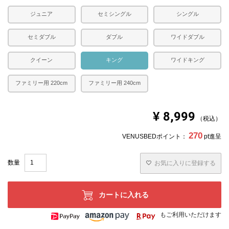
※できる限り実際の色を再現するよう心がけております
ジュニア
セミシングル
シングル
が、閲覧環境により誤差がでる場合がございますのでご了
承ください。
セミダブル
ダブル
ワイドダブル
クイーン
キング
ワイドキング
ファミリー用 220cm
ファミリー用 240cm
¥
8,999
税込
270
VENUSBEDポイント：
pt進呈
お気に入りに登録する
カートに入れる
もご利用いただけます