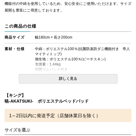
機能付の中綿を使用しているため、安心安全にご使用いただけます。サイズ
展開も豊富にご用意しております。
この商品の仕様
商品サイズ
幅180cm × 長さ200cm
素材・仕様
中綿：ポリエステル100％(抗菌防臭防ダニ機能付き 帝人
マイティトップ)
側生地：ポリエステル100％(ピーチスキン)
充填量：1.44kg
四隅ゴムバンド付き
キルト：ひょうたんキルト
詳しく見る
生産国
日本製
【キング】
送料
無料
暁-AKATSUKI- ポリエステルベッドパッド
備考
・タンブラー乾燥機のご使用は絶対にお避けください。
・洗濯ネットをご使用の上、単独洗いをお勧めします。
1～2日以内に発送予定（店舗休業日を除く）
・配達日指定ＯＫ！
※北海道・沖縄・離島等一部地域へのお届けは別途送料が
サイズを選ぶ
発生する場合がございます。また発送予定も変更になる場
合があります。