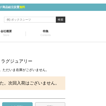
ド商品組立設置
無料
検索
会社概要
特集
Store
Contents
】
 ラグジュアリー
。ただいま在庫がございません。
た。次回入荷はございません。