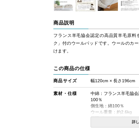
商品説明
フランス羊毛協会認定の高品質羊毛原料
ク」付のウールパッドです。ウールのカー
けます。
この商品の仕様
商品サイズ
幅120cm × 長さ196cm
素材・仕様
中綿：フランス羊毛協会
100％
側生地：綿100％
ウール重量：約2.6kg
四隅ゴムバンド付き
詳
生産国
日本製