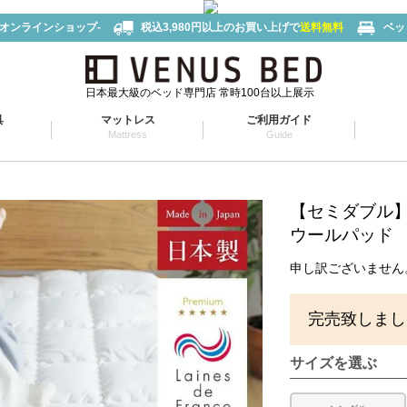
-オンラインショップ-
税込3,980円以上のお買い上げで
送料無料
ベッ
日本最大級のベッド専門店 常時100台以上展示
具
マットレス
ご利用ガイド
Mattress
Guide
【セミダブル
ウールパッド
申し訳ございません
完売致しまし
サイズを選ぶ