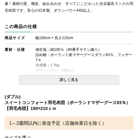
量！素材の質、構造、組み合わせ すべてにこだわった当店最高ランクの羽
毛布団です。安心の日本製、ダウンパワー440以上。
この商品の仕様
商品サイズ
幅190cm × 長さ210cm
素材・仕様
側生地：綿100％（80番手サテン織り）
詰め物：ポーランド産マザーグースダウン93％、フェザー
7％
充填量：1.7kg
ダウンパワー：440以上
※側生地ダウンプルーフ加工
詳しく見る
生産国
日本
(ダブル)
送料
無料
スイートコンフォート羽毛布団（ポーランドマザーグース93％）
【羽毛布団】190×210ｃｍ
備考
・配送日指定OK！
※北海道・沖縄・離島等一部地域へのお届けは別途送料が
発生する場合がございます。また発送予定も変更になる場
1～2週間以内に発送予定（店舗休業日を除く）
合があります。
サイズを選ぶ