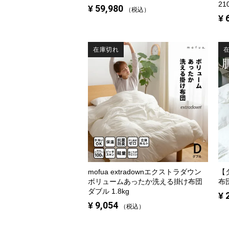
21
¥
59,980
税込
¥
在庫切れ
mofua extradownエクストラダウン
【
ボリュームあったか洗える掛け布団
布団
ダブル 1.8kg
¥
¥
9,054
税込