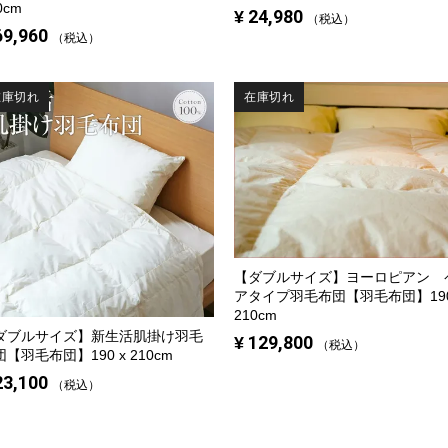
0cm
¥
24,980
税込
69,960
税込
在庫切れ
在庫切れ
【ダブルサイズ】
ヨーロピアン 
アタイプ羽毛布団【羽毛布団】190
210cm
ダブルサイズ】
新生活肌掛け羽毛
¥
129,800
税込
【羽毛布団】190 x 210cm
23,100
税込