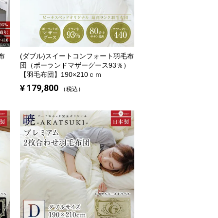
布
(ダブル)
スイートコンフォート羽毛布
ン
団（ポーランドマザーグース93％）
【羽毛布団】190×210ｃｍ
¥
179,800
税込