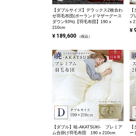
【ダブルサイズ】
デラックス2枚合わ
【
せ羽毛布団(ポーランドマザーグース
プ
ダウン93%)【羽毛布団】190 x
x 
210cm
¥
¥
189,600
税込
【ダブル】
暁-AKATSUKI- プレミア
【
ム合掛け羽毛布団 190 x 210cm
ー