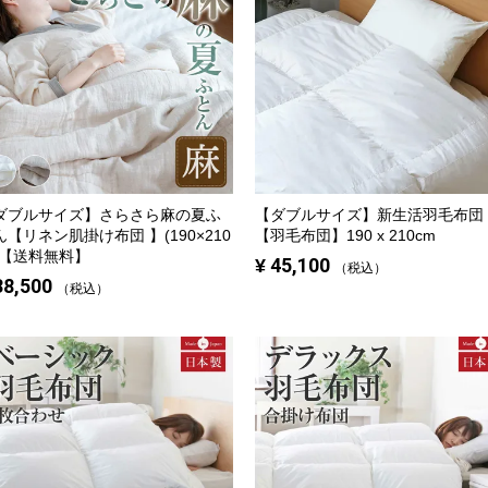
ダブルサイズ】
さらさら麻の夏ふ
【ダブルサイズ】
新生活羽毛布団
ん【リネン肌掛け布団 】(190×210
【羽毛布団】190 x 210cm
)【送料無料】
¥
45,100
税込
38,500
税込