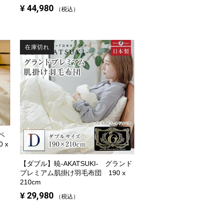
¥
44,980
税込
在庫切れ
ペ
 x
【ダブル】
暁-AKATSUKI- グランド
プレミアム肌掛け羽毛布団 190 x
210cm
¥
29,980
税込