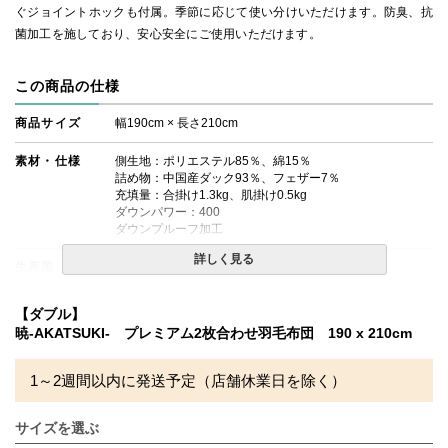
ぐジョイントホックも付属。季節に応じて使い分けいただけます。防臭、抗
菌加工を施しており、安心安全にご使用いただけます。
この商品の仕様
商品サイズ
幅190cm × 長さ210cm
素材・仕様
側生地：ポリエステル85％、綿15％
詰め物：中国産ダック93％、フェザー7％
充填量：合掛け1.3kg、肌掛け0.5kg
ダウンパワー：400
ダウンプルーフ加工
詳しく見る
生産国
日本
送料
無料
【ダブル】
暁-AKATSUKI- プレミアム2枚合わせ羽毛布団 190 x 210cm
備考
・配送日指定OK！
※北海道・沖縄・離島等一部地域へのお届けは別途送料が
発生する場合がございます。また発送予定も変更になる場
1～2週間以内に発送予定（店舗休業日を除く）
合があります。
※できる限り実際の色を再現するよう心がけております
サイズを選ぶ
が、閲覧環境により誤差がでる場合がございますのでご了
承ください。