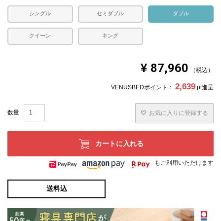
※ご家庭でお洗濯可能です。必ず洗濯表示をご確認のう
シングル
セミダブル
ダブル
え、表示に従ってお洗濯いただきますようお願いいたしま
す。
クイーン
キング
¥
87,960
税込
2,639
VENUSBEDポイント：
pt進呈
お気に入りに登録する
カートに入れる
もご利用いただけます
送料込