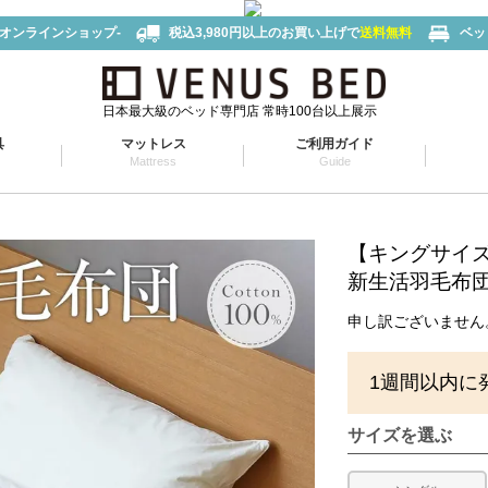
-オンラインショップ-
税込3,980円以上のお買い上げで
送料無料
ベッ
日本最大級のベッド専門店 常時100台以上展示
具
マットレス
ご利用ガイド
Mattress
Guide
【キングサイ
新生活羽毛布団【
申し訳ございません
1週間以内に
サイズを選ぶ