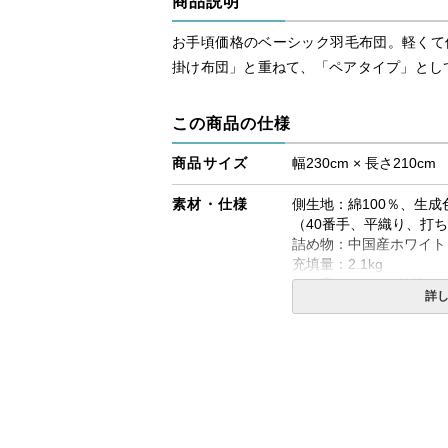
商品説明
お手頃価格のベーシック羽毛布団。軽くて
掛け布団」と重ねて、「ペアタイプ」とし
この商品の仕様
商品サイズ
幅230cm × 長さ210cm
素材・仕様
側生地：綿100％、生成
（40番手、平織り、打ち込
詰め物：中国産ホワイトダ
充填量：2.1kg
かさ高：8～9cm前後
詳
※側生地ダウンプルーフ
合い掛け布団です。
水洗い、日干し不可
備考
・配送日指定OK！
※北海道・沖縄・離島等
合がございます。また発