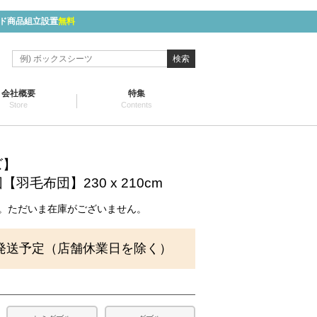
ド商品組立設置
無料
検索
会社概要
特集
Store
Contents
ズ】
羽毛布団】230 x 210cm
。ただいま在庫がございません。
発送予定（店舗休業日を除く）