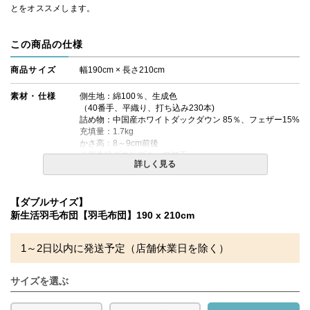
とをオススメします。
この商品の仕様
商品サイズ
幅190cm × 長さ210cm
素材・仕様
側生地：綿100％、生成色
（40番手、平織り、打ち込み230本)
詰め物：中国産ホワイトダックダウン 85％、フェザー15%
充填量：1.7kg
かさ高：8～9cm前後
※側生地ダウンプルーフ加工
詳しく見る
合い掛け布団です。
水洗い、日干し不可
【ダブルサイズ】
新生活羽毛布団【羽毛布団】190 x 210cm
備考
・配送日指定OK！
※北海道・沖縄・離島等一部地域へのお届けは別途送料が
発生する場合がございます。また発送予定も変更になる場
1～2日以内に発送予定（店舗休業日を除く）
合があります。
※できる限り実際の色を再現するよう心がけております
が、閲覧環境により誤差がでる場合がございますのでご了
サイズを選ぶ
承ください。