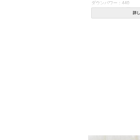
ダウンパワー：440
ダウンプルーフ加工
詳
生産国
日本
送料
無料
備考
・配送日指定OK！
※北海道・沖縄・離島等
合がございます。また発
※できる限り実際の色を
により誤差がでる場合が
※ご家庭でお洗濯可能で
ってお洗濯いただきます