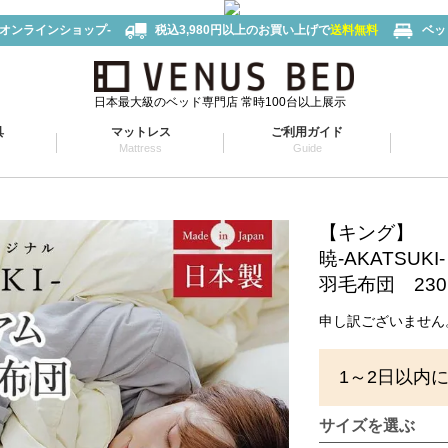
-オンラインショップ-
税込3,980円以上のお買い上げで
送料無料
ベッ
日本最大級のベッド専門店 常時100台以上展示
具
マットレス
ご利用ガイド
Mattress
Guide
【キング】
暁-AKATSU
羽毛布団 230 
申し訳ございません
1～2日以内
サイズを選ぶ