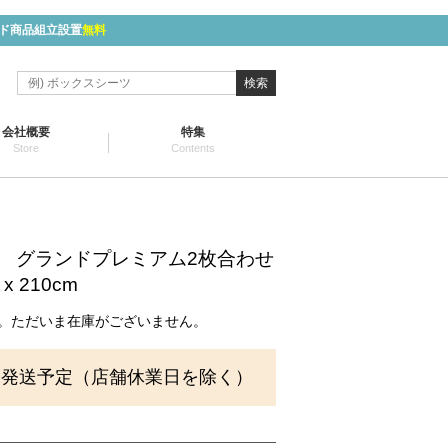
ド商品組立設置
無料
検索
会社概要
特集
Store
Contents
KI- グランドプレミアム2枚合わせ
x 210cm
。ただいま在庫がございません。
に発送予定（店舗休業日を除く）