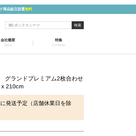
ド商品組立設置
無料
検索
会社概要
特集
Store
Contents
KI- グランドプレミアム2枚合わせ
x 210cm
内に発送予定（店舗休業日を除