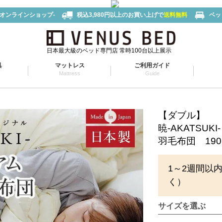
-オンラインショップ-
税込3,980円以上のお買い上げで
送料無料
ベッ
日本最大級のベッド専門店 常時100台以上展示
具
マットレス
ご利用ガイド
Mattress
Guide
【ダブル】
暁-AKATSU
羽毛布団 190 
1～2週間以
く）
サイズを選ぶ