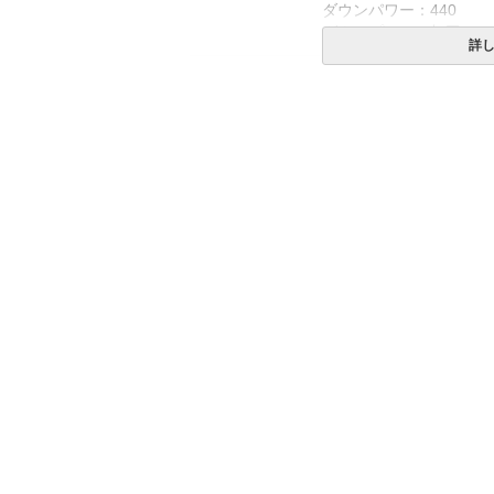
ダウンパワー：440
ダウンプルーフ加工
詳
生産国
日本
送料
無料
備考
・配送日指定OK！
※北海道・沖縄・離島等
合がございます。また発
※できる限り実際の色を
により誤差がでる場合が
※ご家庭でお洗濯可能で
ってお洗濯いただきます