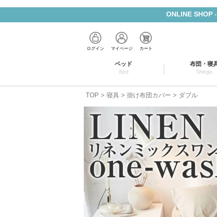
ONLINE SHOP
ログイン
マイページ
カート
ベッド
布団・寝
Bed
Shingu
TOP
寝具
掛け布団カバー
ダブル