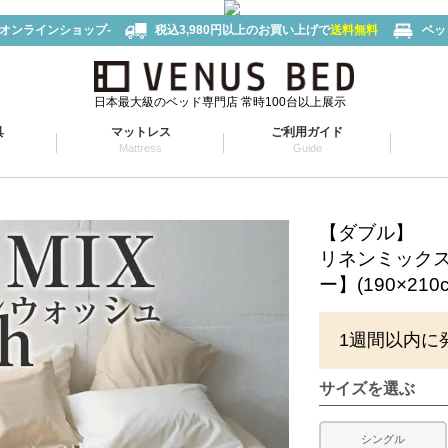
-オンラインショップ-
税込3,980円以上のお買い上げで
送料無料
ベッ
日本最大級のベッド専門店 常時100台以上展示
具
マットレス
ご利用ガイド
Mattress
Guide
【ダブル】
リネンミックス
ー】(190×210
1週間以内に
サイズを選ぶ
シングル