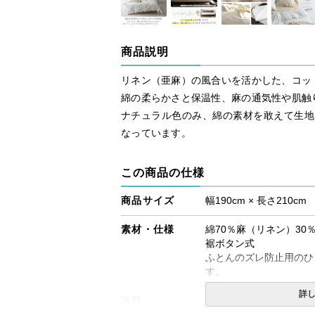
商品説明
リネン（亜麻）の風合いを活かした、コッ
綿の柔らかさと保温性、麻の通気性や肌触
ナチュラル色のみ、綿の素材を敢えて生地
なっています。
この商品の仕様
商品サイズ
幅190cm × 長さ210cm
素材・仕様
綿70％麻（リネン）30
裾ボタン式
ふとんのズレ防止用のひ
す。
詳
送料
無料