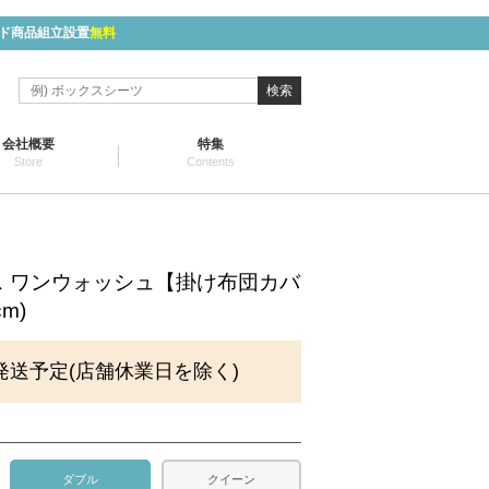
ド商品組立設置
無料
検索
会社概要
特集
Store
Contents
 ワンウォッシュ【掛け布団カバ
cm)
発送予定(店舗休業日を除く)
ダブル
クイーン