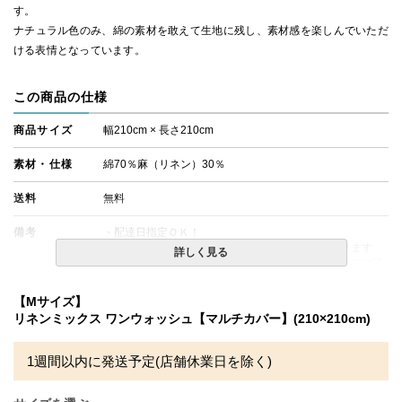
す。
ナチュラル色のみ、綿の素材を敢えて生地に残し、素材感を楽しんでいただ
ける表情となっています。
この商品の仕様
商品サイズ
幅210cm × 長さ210cm
素材・仕様
綿70％麻（リネン）30％
送料
無料
備考
・配達日指定ＯＫ！
※できる限り実際の色を再現するよう心がけております
詳しく見る
が、閲覧環境により誤差がでる場合がございますのでご了
承ください。
【Mサイズ】
リネンミックス ワンウォッシュ【マルチカバー】(210×210cm)
1週間以内に発送予定(店舗休業日を除く)