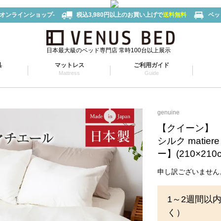
-オンラインショップ-
税込3,980円以上のお買い上げで
送料無料
ベッ
日本最大級のベッド専門店 常時100台以上展示
具
マットレス
ご利用ガイド
Mattress
Guide
genuine
【クイーン】
シルク mati
ー】(210×210
申し訳ございません
1～2週間以
く）