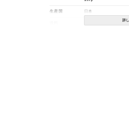
生産国
日本
詳
送料
無料
備考
・配送日指定OK！
※北海道・沖縄・離島等
合がございます。また発