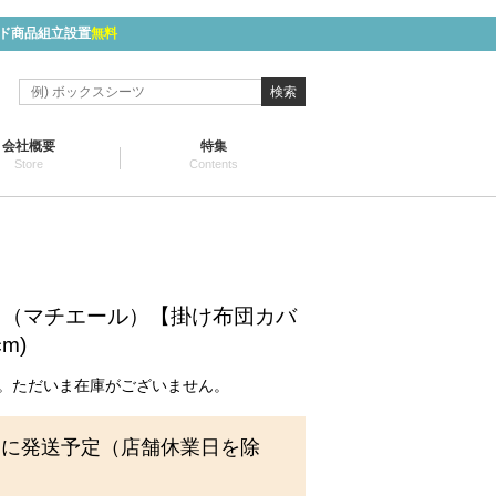
ド商品組立設置
無料
検索
会社概要
特集
Store
Contents
ere （マチエール）【掛け布団カバ
cm)
。ただいま在庫がございません。
内に発送予定（店舗休業日を除