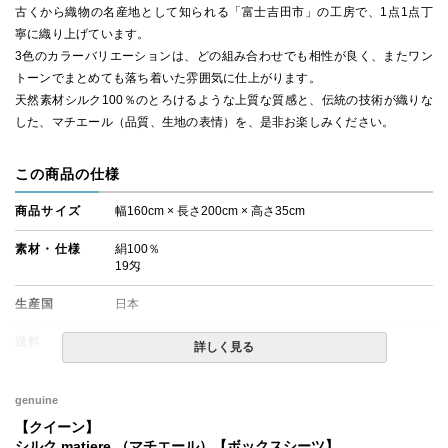
古くから織物の名産地として知られる「富士吉田市」の工房で、1点1点丁
寧に織り上げています。
3色のカラーバリエーションは、どの組み合わせでも相性が良く、またワン
トーンでまとめても落ち着いた雰囲気に仕上がります。
天然素材シルク100％のとろけるような上質な質感と、伝統の技術が織りな
した、マチエール（品質、生地の表情）を、是非お楽しみください。
この商品の仕様
商品サイズ
幅160cm × 長さ200cm × 高さ35cm
素材・仕様
絹100％
19匁
生産国
日本
送料
無料
詳しく見る
備考
・配送日指定OK！
※厚み30cmまでのマットレスでのご使用を推奨いたしま
genuine
す。
【クイーン】
※北海道・沖縄・離島等一部地域へのお届けは別途送料が
シルク matiere （マチエール）【ボックスシーツ】
発生する場合がございます。また発送予定も変更になる場