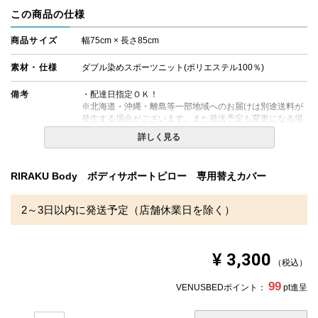
この商品の仕様
商品サイズ
幅75cm × 長さ85cm
素材・仕様
ダブル染めスポーツニット(ポリエステル100％)
備考
・配達日指定ＯＫ！
※北海道・沖縄・離島等一部地域へのお届けは別途送料が
発生する場合がございます。また発送予定も変更になる場
合があります。
詳しく見る
※できる限り実際の色を再現するよう心がけております
が、閲覧環境により誤差がでる場合がございますのでご了
承ください。
RIRAKU Body ボディサポートピロー 専用替えカバー
2～3日以内に発送予定（店舗休業日を除く）
¥
3,300
税込
99
VENUSBEDポイント：
pt進呈