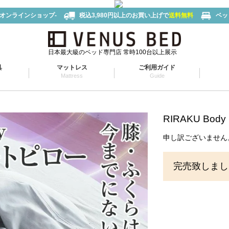
-オンラインショップ-
税込3,980円以上のお買い上げで
送料無料
ベッ
日本最大級のベッド専門店 常時100台以上展示
具
マットレス
ご利用ガイド
Mattress
Guide
RIRAKU B
申し訳ございません
完売致しまし