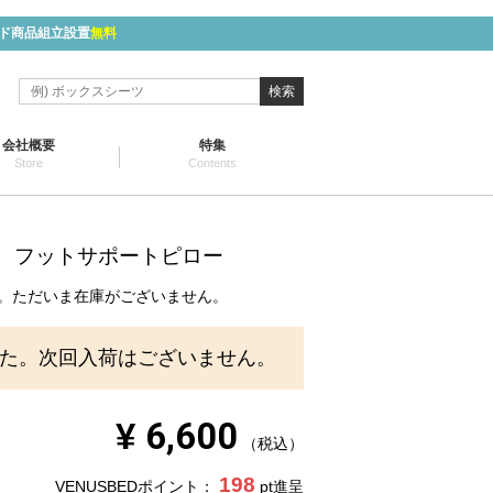
ド商品組立設置
無料
検索
会社概要
特集
Store
Contents
ody フットサポートピロー
。ただいま在庫がございません。
た。次回入荷はございません。
¥
6,600
税込
198
VENUSBEDポイント：
pt進呈