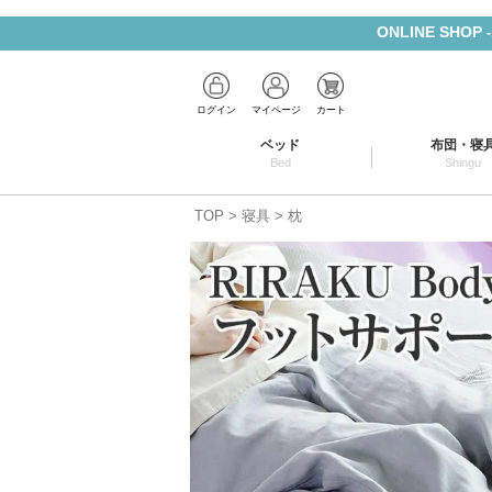
ONLINE SHOP
ログイン
マイページ
カート
ベッド
布団・寝
Bed
Shingu
TOP
寝具
枕