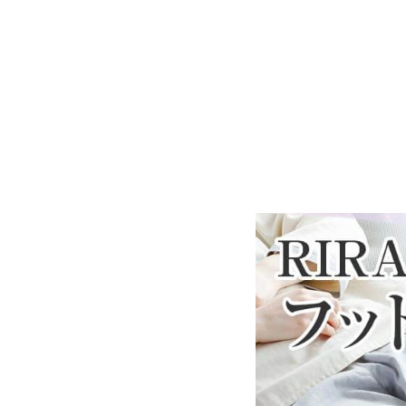
備考
・配達日指定ＯＫ！
※北海道・沖縄・離島等
合がございます。また発
※できる限り実際の色を
により誤差がでる場合が
【専用カバーにつきまし
※柔らかい風合いをお楽
ます。生地の特性上、毛
し支えございません。
※開封時、生地がシワに
うちに馴染んできますの