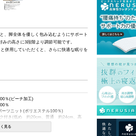
と、脚全体を優しく包み込むようにサポート
好みの高さに3段階より調節可能です。
ロー」と併用していただくと、さらに快適な眠りを
00％(ピーチ加工)
00％
ーツニット(ポリエステル100％)
付き(低め 約20cm、普通 約24cm、高
しく見る