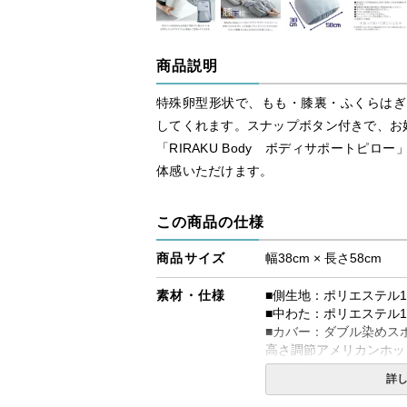
商品説明
特殊卵型形状で、もも・膝裏・ふくらはぎ
してくれます。スナップボタン付きで、お
「RIRAKU Body ボディサポートピ
体感いただけます。
この商品の仕様
商品サイズ
幅38cm × 長さ58cm
素材・仕様
■側生地：ポリエステル1
■中わた：ポリエステル1
■カバー：ダブル染めスポ
高さ調節アメリカンホック
め 約28cm)
詳
送料
無料