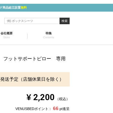
ド商品組立設置
無料
検索
会社概要
特集
Store
Contents
ody フットサポートピロー 専用
に発送予定（店舗休業日を除く）
¥
2,200
税込
66
VENUSBEDポイント：
pt進呈