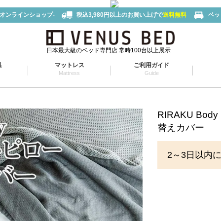
-オンラインショップ-
税込3,980円以上のお買い上げで
送料無料
ベッ
日本最大級のベッド専門店 常時100台以上展示
具
マットレス
ご利用ガイド
Mattress
Guide
RIRAKU B
替えカバー
2～3日以内