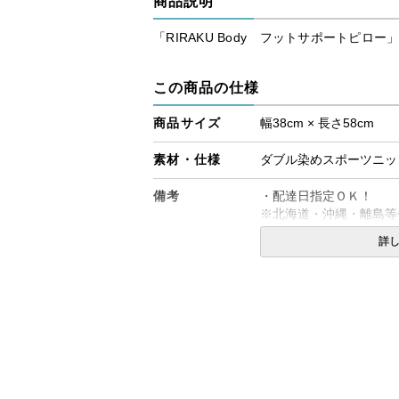
商品説明
「RIRAKU Body フットサポートピロ
この商品の仕様
商品サイズ
幅38cm × 長さ58cm
素材・仕様
ダブル染めスポーツニット
備考
・配達日指定ＯＫ！
※北海道・沖縄・離島等
合がございます。また発
詳
※できる限り実際の色を
により誤差がでる場合が