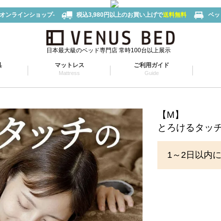
-オンラインショップ-
税込3,980円以上のお買い上げで
送料無料
ベッ
日本最大級のベッド専門店 常時100台以上展示
具
マットレス
ご利用ガイド
Mattress
Guide
【M】
とろけるタッチの
1～2日以内