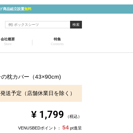
ド商品組立設置
無料
検索
会社概要
特集
Store
Contents
枕カバー（43×90cm)
に発送予定（店舗休業日を除く）
¥
1,799
税込
54
VENUSBEDポイント：
pt進呈