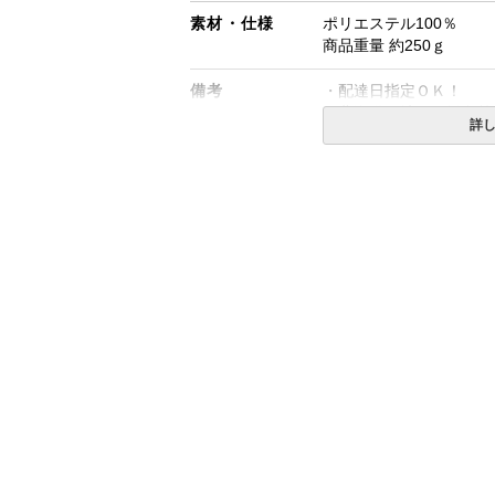
素材・仕様
ポリエステル100％
商品重量 約250ｇ
備考
・配達日指定ＯＫ！
※北海道・沖縄・離島等
詳
合がございます。また発
※できる限り実際の色を
により誤差がでる場合が