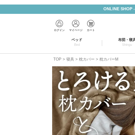
ONLINE SHOP
ログイン
マイページ
カート
ベッド
布団・寝
Bed
Shingu
TOP
寝具
枕カバー
枕カバーM