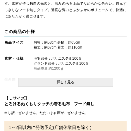
す。素材が持つ独自の光沢と、深みのある上品でなめらかな色合い。首元す
っきりなフード無しタイプ。適度な弾力とふかふかのボリュームで、快適に
にあたたかく過ごせます。
この商品の仕様
商品サイズ
肩幅：約53cm 身幅：約65cm
袖丈：約67cm 着丈：約110cm
素材・仕様
毛羽部分：ポリエステル100％
グランド部分：ポリエステル100％
商品重量 約1200ｇ
生産国
-
詳しく見る
送料
無料
【Ｌサイズ】
備考
・配達日指定ＯＫ！
とろけるぬくもりタッチの着る毛布 フード無し
※北海道・沖縄・離島等一部地域へのお届けは別途送料が
発生する場合がございます。また発送予定も変更になる場
申し訳ございません。ただいま在庫がございません。
合があります。
※できる限り実際の色を再現するよう心がけております
が、閲覧環境により誤差がでる場合がございますのでご了
1～2日以内に発送予定(店舗休業日を除く）