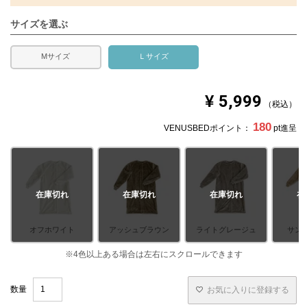
承ください。
サイズを選ぶ
Mサイズ
Ｌサイズ
¥
5,999
税込
180
VENUSBEDポイント：
pt進呈
在庫切れ
在庫切れ
在庫切れ
在
オフホワイト
アッシュブラウン
ライトグレージュ
サン
お気に入りに登録する