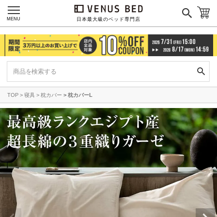
MENU
日本最大級のベッド専門店
TOP
寝具
枕カバー
枕カバーL