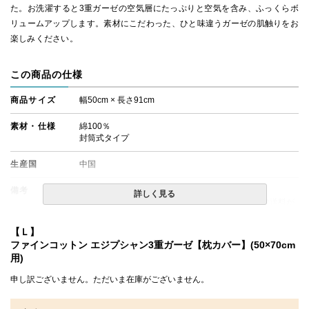
た。お洗濯すると3重ガーゼの空気層にたっぷりと空気を含み、ふっくらボ
リュームアップします。素材にこだわった、ひと味違うガーゼの肌触りをお
楽しみください。
この商品の仕様
商品サイズ
幅50cm × 長さ91cm
素材・仕様
綿100％
封筒式タイプ
生産国
中国
備考
・配達日指定ＯＫ！
詳しく見る
※北海道・沖縄・離島等一部地域へのお届けは別途送料が
発生する場合がございます。また発送予定も変更になる場
合があります。
【Ｌ】
ファインコットン エジプシャン3重ガーゼ【枕カバー】(50×70cm
用)
申し訳ございません。ただいま在庫がございません。