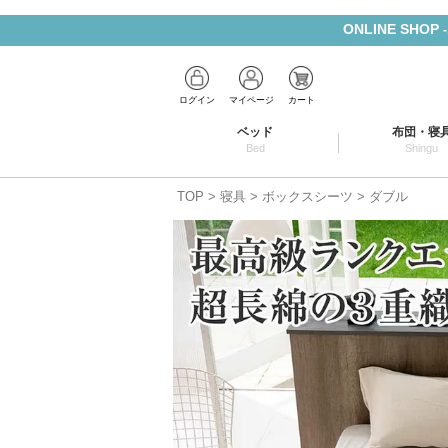
ONLINE SHOP
ログイン
マイページ
カート
ベッド
布団・寝
Bed
Shingu
TOP
寝具
ボックスシーツ
ダブル