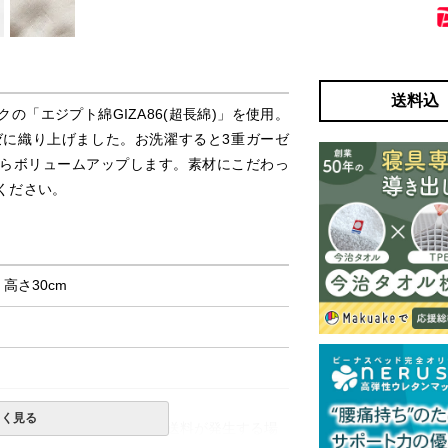
送料込
「エジプト綿GIZA86(超長綿)」を使用。
ゼに織り上げました。お洗濯すると3重ガーゼ
らボリュームアップします。素材にこだわっ
ください。
× 高さ30cm
しく見る
一部地域へのお届けは別途送料が発生する場