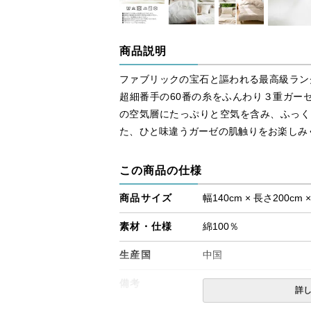
商品説明
ファブリックの宝石と謳われる最高級ランクの
超細番手の60番の糸をふんわり３重ガー
の空気層にたっぷりと空気を含み、ふっく
た、ひと味違うガーゼの肌触りをお楽しみ
この商品の仕様
商品サイズ
幅140cm × 長さ200cm 
素材・仕様
綿100％
生産国
中国
備考
・配達日指定ＯＫ！
詳
※北海道・沖縄・離島等