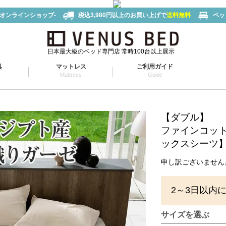
-オンラインショップ-
税込3,980円以上のお買い上げで
送料無料
ベッ
日本最大級のベッド専門店 常時100台以上展示
具
マットレス
ご利用ガイド
Mattress
Guide
【ダブル】
ファインコット
ックスシーツ】(1
申し訳ございません
2～3日以内
サイズを選ぶ