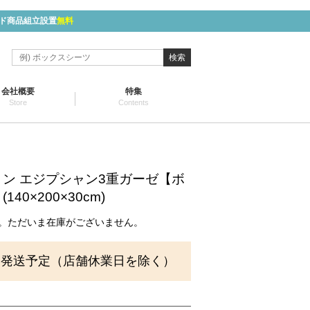
ド商品組立設置
無料
検索
会社概要
特集
Store
Contents
ン エジプシャン3重ガーゼ【ボ
40×200×30cm)
。ただいま在庫がございません。
に発送予定（店舗休業日を除く）