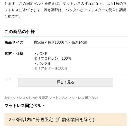
します！この固定ベルトを使えば、マットレスのずれがなく、広々1枚のマ
ットレスに近づけます。長さ調節は、バックルとアジャスターで簡単に調節
可能です。
この商品の仕様
商品サイズ
幅5cm × 長さ1000cm × 高さ14cm
素材・仕様
・バンド
ポリプロピレン 100％
・バックル
ポリアセタール100％
備考
・配達日指定ＯＫ！
詳しく見る
・玄関先までのお届けとなります。
2枚マットレスをしっかり固定 マットレスとマットレス 離さない
マットレス固定ベルト
2～3日以内に発送予定（店舗休業日を除く）