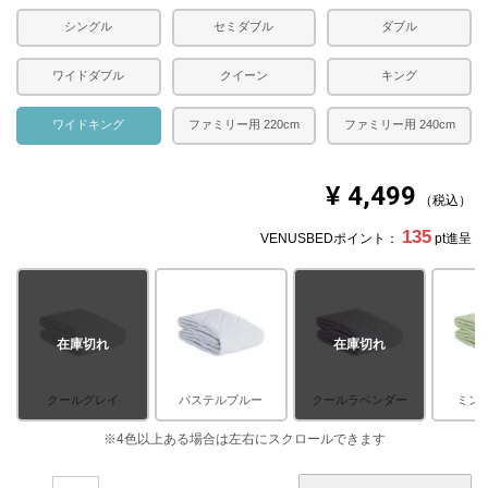
シングル
セミダブル
ダブル
ワイドダブル
クイーン
キング
ワイドキング
ファミリー用 220cm
ファミリー用 240cm
¥
4,499
税込
135
VENUSBEDポイント：
pt進呈
在庫切れ
在庫切れ
クールグレイ
パステルブルー
クールラベンダー
ミン