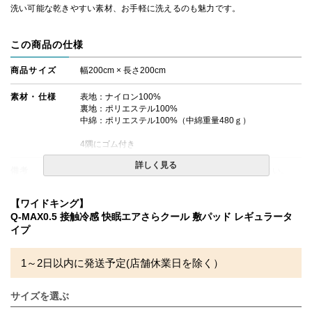
洗い可能な乾きやすい素材、お手軽に洗えるのも魅力です。
この商品の仕様
商品サイズ
幅200cm × 長さ200cm
素材・仕様
表地：ナイロン100%
裏地：ポリエステル100%
中綿：ポリエステル100%（中綿重量480ｇ）
4隅にゴム付き
詳しく見る
備考
・タンブラー乾燥機のご使用は絶対にお避けください。
・洗濯ネットをご使用の上、単独洗いをお勧めします。
・配送日指定OK！
【ワイドキング】
※北海道・沖縄・離島等一部地域へのお届けは別途送料が
Q-MAX0.5 接触冷感 快眠エアさらクール 敷パッド レギュラータ
発生する場合がございます。また発送予定も変更になる場
イプ
合があります。
※できる限り実際の色を再現するよう心がけております
が、閲覧環境により誤差がでる場合がございますのでご了
1～2日以内に発送予定(店舗休業日を除く）
承ください。
サイズを選ぶ