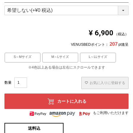
合があります。
(
※できる限り実際の色を再現するよう心がけております
必
が、閲覧環境により誤差がでる場合がございますのでご了
承ください。
須
)
¥
6,900
税込
207
VENUSBEDポイント：
pt進呈
S～Mサイズ
M～Lサイズ
L～LLサイズ
お気に入りに登録する
カートに入れる
もご利用いただけます
送料込