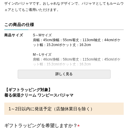
ザインのパジャマです。おしゃれなデザインで、パジャマとしてもルームウ
ェアとしてもご着用いただけます。
この商品の仕様
商品サイズ
S～Mサイズ
肩幅：45cm/身幅：55cm/着丈：113cm/袖丈：44cm/ポケ
ット幅：15.2cm/ポケット丈：16.2cm
M～Lサイズ
肩幅：46cm/身幅：58cm/着丈：115cm/袖丈：45cm/ポケ
ット幅：15.2cm/ポケット丈：16.2cm
L～LLサイズ
詳しく見る
肩幅：47cm/身幅：61cm/着丈：117cm/袖丈：46cm/ポケ
ット幅：15.2cm/ポケット丈：17.2cm
【ギフトラッピング対象】
素材・仕様
綿100% (ダブルガーゼ)
着る保湿クリーム ワンピースパジャマ
送料
無料
1～2日以内に発送予定（店舗休業日を除く）
備考
・配送日指定OK！
※北海道・沖縄・離島等一部地域へのお届けは別途送料が
ギフトラッピングを希望しますか？
発生する場合がございます。また発送予定も変更になる場