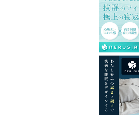
ケット幅：13cm/ポケット丈：16cm
身幅：59cm/着丈：80cm/袖丈：56cm/ポケット
5cm
104cm/ヒップ：126cm/股下：70cm/股上：
ポケット幅：14cm/ポケット丈：17cm
一部地域へのお届けは別途送料が発生する場
送予定も変更になる場合があります。
再現するよう心がけておりますが、閲覧環境
ございますのでご了承ください。