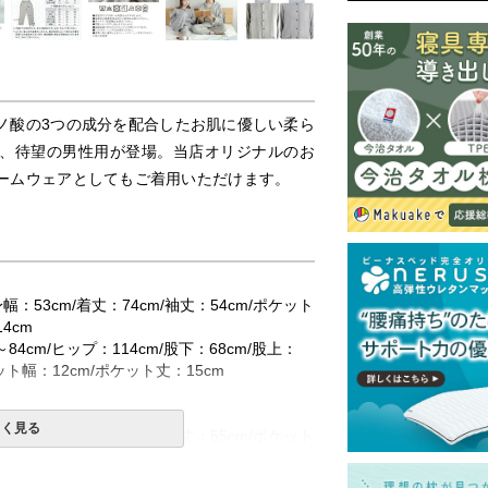
ノ酸の3つの成分を配合したお肌に優しい柔ら
、待望の男性用が登場。当店オリジナルのお
ームウェアとしてもご着用いただけます。
身幅：53cm/着丈：74cm/袖丈：54cm/ポケット
4cm
84cm/ヒップ：114cm/股下：68cm/股上：
ケット幅：12cm/ポケット丈：15cm
しく見る
身幅：56cm/着丈：77cm/袖丈：55cm/ポケット
14.5cm
94cm/ヒップ：120cm/股下：69cm/股上：