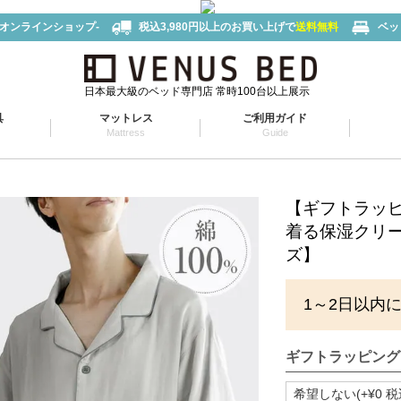
-オンラインショップ-
税込3,980円以上のお買い上げで
送料無料
ベッ
日本最大級のベッド専門店 常時100台以上展示
具
マットレス
ご利用ガイド
Mattress
Guide
【ギフトラッ
着る保湿クリー
ズ】
1～2日以内
ギフトラッピング