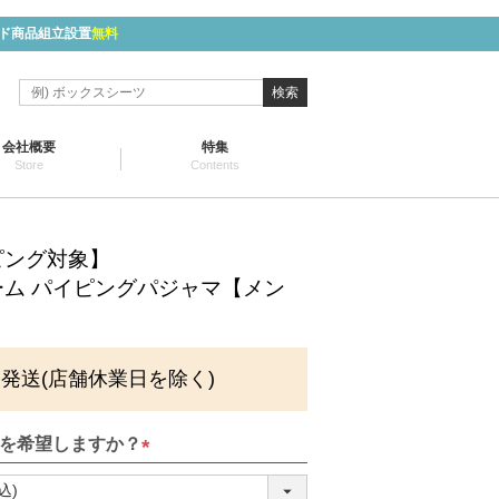
ド商品組立設置
無料
検索
会社概要
特集
Store
Contents
ピング対象】
ム パイピングパジャマ【メン
に発送(店舗休業日を除く)
を希望しますか？
(
必