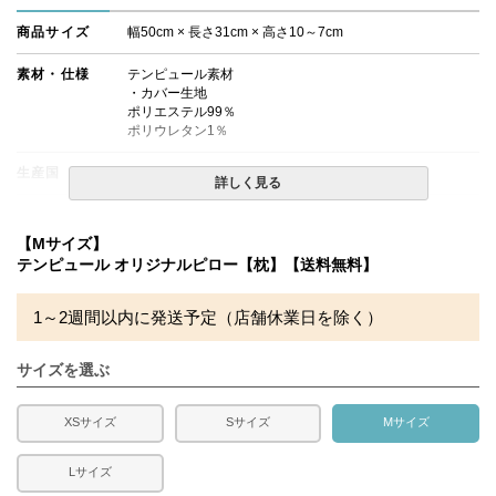
商品サイズ
幅50cm × 長さ31cm × 高さ10～7cm
素材・仕様
テンピュール素材
・カバー生地
ポリエステル99％
ポリウレタン1％
生産国
デンマーク
詳しく見る
備考
・配送日指定OK！
※北海道・沖縄・離島等一部地域へのお届けは別途送料が
【Mサイズ】
発生する場合がございます。また発送予定も変更になる場
テンピュール オリジナルピロー【枕】【送料無料】
合があります。
1～2週間以内に発送予定（店舗休業日を除く）
サイズを選ぶ
XSサイズ
Sサイズ
Mサイズ
Lサイズ