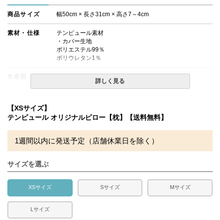
商品サイズ
幅50cm × 長さ31cm × 高さ7～4cm
素材・仕様
テンピュール素材
・カバー生地
ポリエステル99％
ポリウレタン1％
生産国
デンマーク
詳しく見る
備考
・配送日指定OK！
※北海道・沖縄・離島等一部地域へのお届けは別途送料が
【XSサイズ】
発生する場合がございます。また発送予定も変更になる場
テンピュール オリジナルピロー【枕】【送料無料】
合があります。
1週間以内に発送予定（店舗休業日を除く）
サイズを選ぶ
XSサイズ
Sサイズ
Mサイズ
Lサイズ