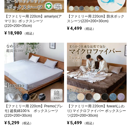
【ファミリー用 220cm】
amariyo(ア
【ファミリー用 220cm】
防水ボック
マリヨ）ボックスシーツ
スシーツ(220×200×30cm)
(220×200×35cm)
¥
4,499
税込
¥
18,980
税込
【ファミリー用 220cm】
Premo(プレ
【ファミリー用 220cm】
fuwari(ふわ
モ) 超長綿100％ ボックスシーツ
り) マイクロファイバー ボックスシー
(220×200×30cm)
ツ(220×200×30cm)
¥
5,299
¥
5,499
税込
税込