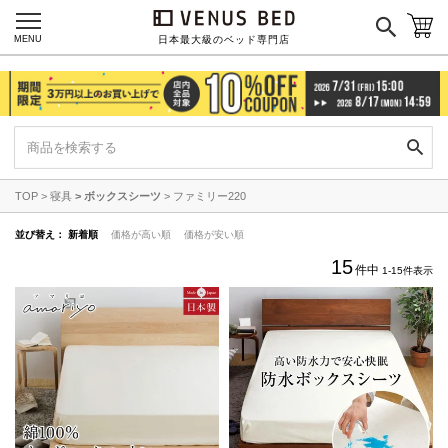
MENU
日本最大級のベッド専門店
TOP
寝具
ボックスシーツ
ファミリー220
並び替え
新着順
価格が高い順
価格が安い順
15
件中
1
-
15
件表示