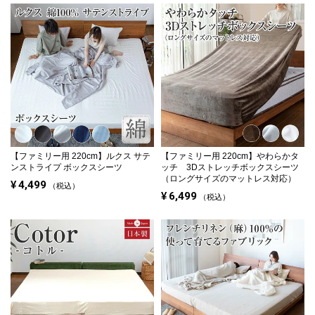
【ファミリー用 220cm】
ルクス サテ
【ファミリー用 220cm】
やわらかタ
ンストライプ ボックスシーツ
ッチ 3Dストレッチボックスシーツ
（ロングサイズのマットレス対応）
¥
4,499
税込
¥
6,499
税込