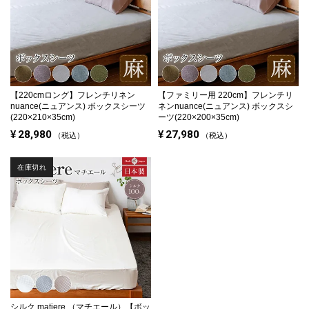
【220cmロング】
フレンチリネン
【ファミリー用 220cm】
フレンチリ
nuance(ニュアンス) ボックスシーツ
ネンnuance(ニュアンス) ボックスシ
(220×210×35cm)
ーツ(220×200×35cm)
¥
28,980
¥
27,980
税込
税込
在庫切れ
シルク matiere （マチエール）【ボッ