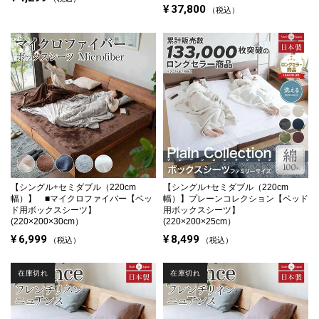
¥
37,800
税込
【シングル+セミダブル（220cm
【シングル+セミダブル（220cm
幅）】 ■マイクロファイバー【ベッ
幅）】
プレーンコレクション【ベッド
ド用ボックスシーツ】
用ボックスシーツ】
(220×200×30cm）
(220×200×25cm）
¥
6,999
¥
8,499
税込
税込
在庫切れ
在庫切れ