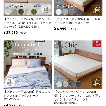
【ファミリー用 220cm】
国産シンカ
【ファミリー用 220cm】
麻100％ サ
ーパイル Cotor （コトル）【ボック
ニーリネン ボックスシーツ
スシーツ】(220×200×35cm）
¥
6,999
税込
¥
27,980
税込
【ファミリー用 220cm】
防ダニ コッ
【シングル+セミダブル（220cm
トンツイル ボックスシーツ
幅）】
フレンチリネン La.chic(ラシ
220×200cm
ック）【ボックスシーツ】
(220×200×30cm）
¥
4,299
税込