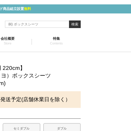
ド商品組立設置
無料
検索
会社概要
特集
Store
Contents
220cm】
アマリヨ）ボックスシーツ
m)
に発送予定(店舗休業日を除く）
セミダブル
ダブル