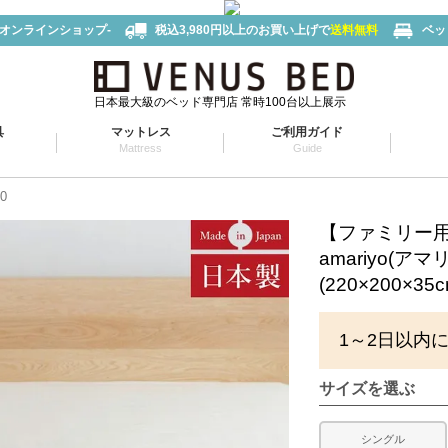
-オンラインショップ-
税込3,980円以上のお買い上げで
送料無料
ベッ
日本最大級のベッド専門店 常時100台以上展示
具
マットレス
ご利用ガイド
Mattress
Guide
0
【ファミリー用 
amariyo(
(220×200×35c
1～2日以内
サイズを選ぶ
シングル