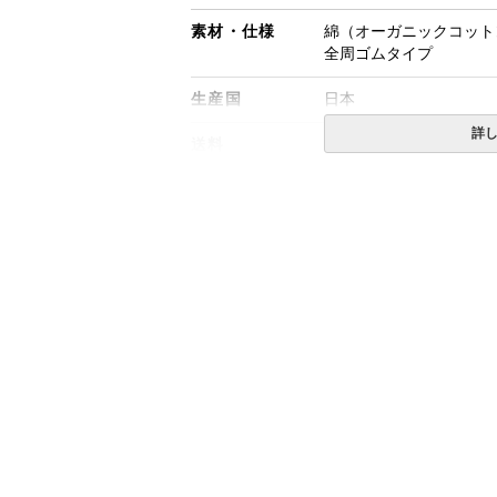
素材・仕様
綿（オーガニックコットン
全周ゴムタイプ
生産国
日本
詳
送料
無料
備考
・配達日指定ＯＫ！
※厚み30cmまでのマ
※北海道・沖縄・離島等
合がございます。また発
※できる限り実際の色を
により誤差がでる場合が
※上面に生地の継ぎ目が