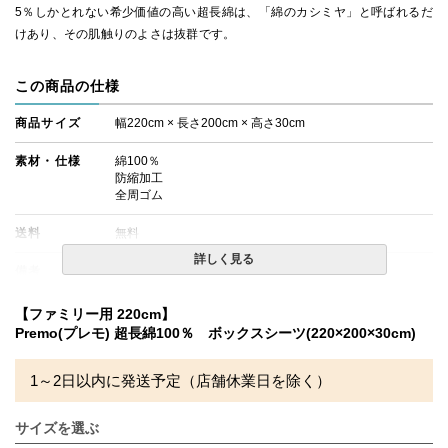
5％しかとれない希少価値の高い超長綿は、「綿のカシミヤ」と呼ばれるだ
けあり、その肌触りのよさは抜群です。
この商品の仕様
商品サイズ
幅220cm × 長さ200cm × 高さ30cm
素材・仕様
綿100％
防縮加工
全周ゴム
送料
無料
詳しく見る
備考
・配達日指定ＯＫ！
※厚み25cmまでのマットレスでのご使用を推奨いたしま
す。
【ファミリー用 220cm】
※北海道・沖縄・離島等一部地域へのお届けは別途送料が
Premo(プレモ) 超長綿100％ ボックスシーツ(220×200×30cm)
発生する場合がございます。また発送予定も変更になる場
合があります。
※できる限り実際の色を再現するよう心がけております
1～2日以内に発送予定（店舗休業日を除く）
が、閲覧環境により誤差がでる場合がございますのでご了
承ください。
サイズを選ぶ