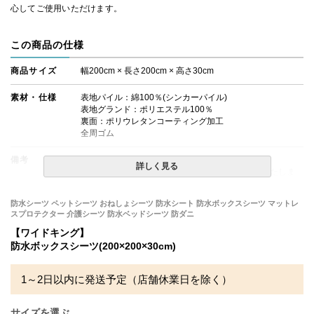
心してご使用いただけます。
この商品の仕様
商品サイズ
幅200cm × 長さ200cm × 高さ30cm
素材・仕様
表地パイル：綿100％(シンカーパイル)
表地グランド：ポリエステル100％
裏面：ポリウレタンコーティング加工
全周ゴム
備考
・配達日指定ＯＫ！
詳しく見る
※厚み25cmまでのマットレスでのご使用を推奨いたしま
す。
※北海道・沖縄・離島等一部地域へのお届けは別途送料が
防水シーツ ペットシーツ おねしょシーツ 防水シート 防水ボックスシーツ マットレ
発生する場合がございます。また発送予定も変更になる場
スプロテクター 介護シーツ 防水ベッドシーツ 防ダニ
合があります。
※できる限り実際の色を再現するよう心がけております
【ワイドキング】
が、閲覧環境により誤差がでる場合がございますのでご了
防水ボックスシーツ(200×200×30cm)
承ください。
1～2日以内に発送予定（店舗休業日を除く）
サイズを選ぶ