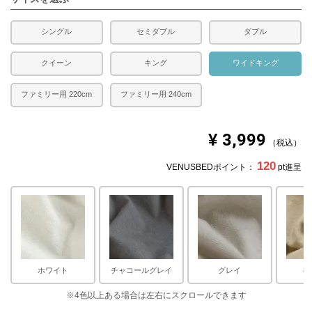
シングル
セミダブル
ダブル
クイーン
キング
ワイドキング
ファミリー用 220cm
ファミリー用 240cm
¥
3,999
税込
120
VENUSBEDポイント：
pt進呈
ホワイト
チャコールグレイ
グレイ
ベ