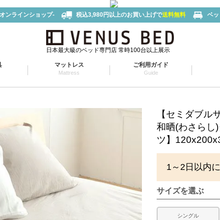
-オンラインショップ-
税込3,980円以上のお買い上げで
送料無料
ベッ
日本最大級のベッド専門店 常時100台以上展示
具
マットレス
ご利用ガイド
Mattress
Guide
【セミダブル
和晒(わさらし
ツ】120x200x
1～2日以内
サイズを選ぶ
シングル