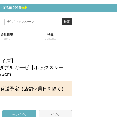
ド商品組立設置
無料
検索
会社概要
特集
Store
Contents
サイズ】
)ダブルガーゼ【ボックスシー
35cm
に発送予定（店舗休業日を除く）
セミダブル
ダブル