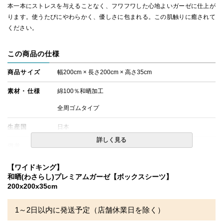
本一本にストレスを与えることなく、フワフワした心地よいガーゼに仕上が
ります。使うたびにやわらかく、優しさに包まれる。この肌触りに癒されて
ください。
この商品の仕様
商品サイズ
幅200cm × 長さ200cm × 高さ35cm
素材・仕様
綿100％和晒加工
全周ゴムタイプ
生産国
日本
詳しく見る
備考
・配送日指定OK！
※北海道・沖縄・離島等一部地域へのお届けは別途送料が
発生する場合がございます。また発送予定も変更になる場
【ワイドキング】
合があります。
和晒(わさらし)プレミアムガーゼ【ボックスシーツ】
200x200x35cm
1～2日以内に発送予定（店舗休業日を除く）