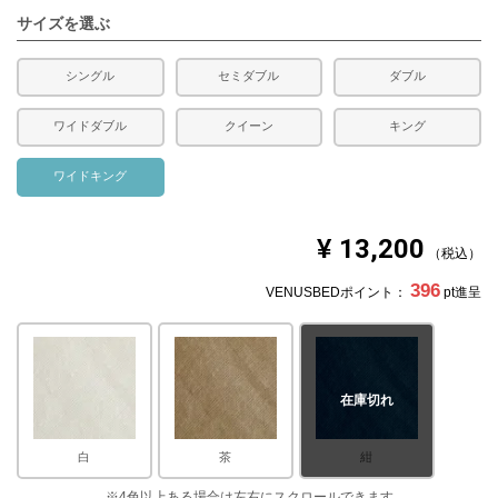
サイズを選ぶ
シングル
セミダブル
ダブル
ワイドダブル
クイーン
キング
ワイドキング
¥
13,200
税込
396
VENUSBEDポイント：
pt進呈
在庫切れ
白
茶
紺