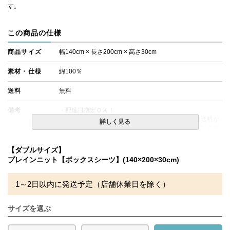
す。
この商品の仕様
商品サイズ
幅140cm × 長さ200cm × 高さ30cm
素材・仕様
綿100％
送料
無料
備考
・配達日指定ＯＫ！
※北海道・沖縄・離島等一部地域へのお届けは別途送料が
詳しく見る
発生する場合がございます。また発送予定も変更になる場
合があります。
【ダブルサイズ】
プレインニット【ボックスシーツ】(140×200×30cm)
1～2日以内に発送予定（店舗休業日を除く）
サイズを選ぶ