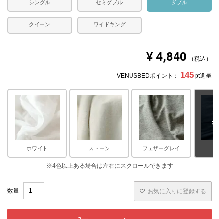
シングル
セミダブル
ダブル
クイーン
ワイドキング
¥
4,840
税込
145
VENUSBEDポイント：
pt進呈
在
ホワイト
ストーン
フェザーグレイ
ネ
お気に入りに登録する