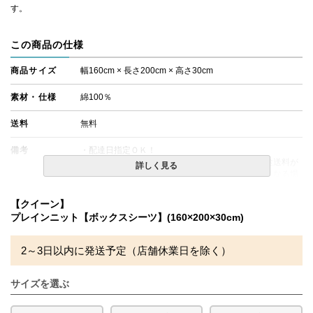
す。
この商品の仕様
商品サイズ
幅160cm × 長さ200cm × 高さ30cm
素材・仕様
綿100％
送料
無料
備考
・配達日指定ＯＫ！
※北海道・沖縄・離島等一部地域へのお届けは別途送料が
詳しく見る
発生する場合がございます。また発送予定も変更になる場
合があります。
【クイーン】
プレインニット【ボックスシーツ】(160×200×30cm)
2～3日以内に発送予定（店舗休業日を除く）
サイズを選ぶ