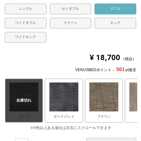
シングル
セミダブル
ダブル
ワイドダブル
クイーン
キング
ワイドキング
¥
18,700
税込
561
VENUSBEDポイント：
pt進呈
在庫切れ
グレイ
ダークグレイ
ブラウン
ベ