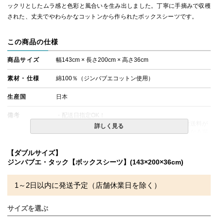
ックリとしたムラ感と色彩と風合いを生み出しました。丁寧に手摘みで収穫
された、丈夫でやわらかなコットンから作られたボックスシーツです。
この商品の仕様
商品サイズ
幅143cm × 長さ200cm × 高さ36cm
素材・仕様
綿100％（ジンバブエコットン使用）
生産国
日本
備考
・配送日指定OK！
※北海道・沖縄・離島等一部地域へのお届けは別途送料が
詳しく見る
発生する場合がございます。また発送予定も変更になる場
合があります。
【ダブルサイズ】
ジンバブエ・タック【ボックスシーツ】(143×200×36cm)
1～2日以内に発送予定（店舗休業日を除く）
サイズを選ぶ