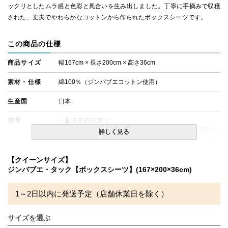
ックリとしたムラ感と色彩と風合いを生み出しました。丁寧に手摘みで収穫
された、丈夫でやわらかなコットンから作られたボックスシーツです。
この商品の仕様
商品サイズ
幅167cm × 長さ200cm × 高さ36cm
素材・仕様
綿100％（ジンバブエコットン使用）
生産国
日本
備考
・配送日指定OK！
※北海道・沖縄・離島等一部地域へのお届けは別途送料が
詳しく見る
発生する場合がございます。また発送予定も変更になる場
合があります。
【クイーンサイズ】
ジンバブエ・タック【ボックスシーツ】(167×200×36cm)
1～2日以内に発送予定（店舗休業日を除く）
サイズを選ぶ