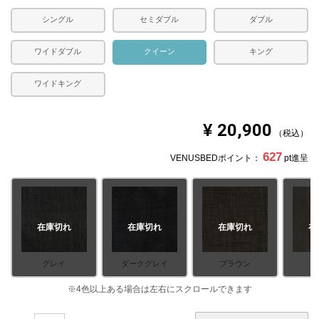
シングル
セミダブル
ダブル
ワイドダブル
クイーン
キング
ワイドキング
¥
20,900
税込
627
VENUSBEDポイント：
pt進呈
在庫切れ
在庫切れ
在庫切れ
在
グレイ
ダークグレイ
ブラウン
ベ