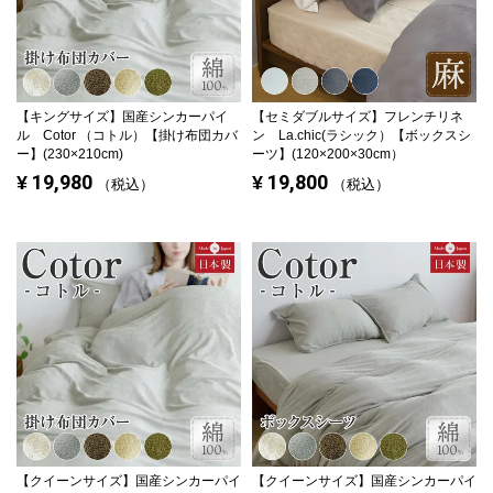
【キングサイズ】
国産シンカーパイ
【セミダブルサイズ】
フレンチリネ
ル Cotor （コトル）【掛け布団カバ
ン La.chic(ラシック）【ボックスシ
ー】(230×210cm)
ーツ】(120×200×30cm）
19,980
19,800
¥
¥
税込
税込
【クイーンサイズ】
国産シンカーパイ
【クイーンサイズ】
国産シンカーパイ