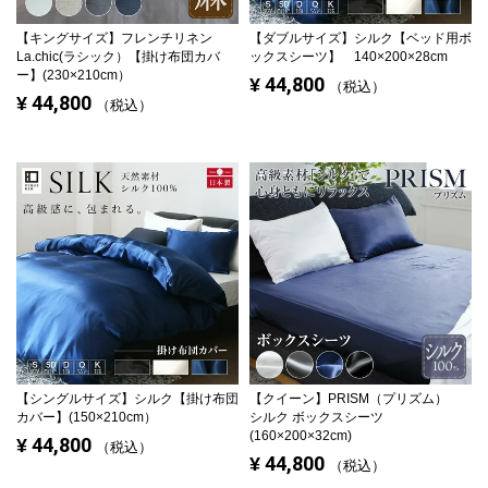
【キングサイズ】
フレンチリネン
【ダブルサイズ】
シルク【ベッド用ボ
La.chic(ラシック）【掛け布団カバ
ックスシーツ】 140×200×28cm
ー】(230×210cm）
44,800
¥
税込
44,800
¥
税込
【シングルサイズ】
シルク【掛け布団
【クイーン】
PRISM（プリズム）
カバー】(150×210cm）
シルク ボックスシーツ
(160×200×32cm)
44,800
¥
税込
44,800
¥
税込