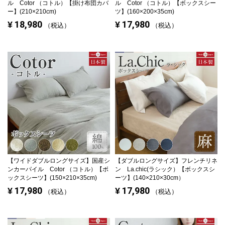
ル Cotor （コトル）【掛け布団カバ
ル Cotor （コトル）【ボックスシー
ー】(210×210cm)
ツ】(160×200×35cm)
18,980
17,980
¥
¥
税込
税込
【ワイドダブルロングサイズ】
国産シ
【ダブルロングサイズ】
フレンチリネ
ンカーパイル Cotor （コトル）【ボ
ン La.chic(ラシック）【ボックスシ
ックスシーツ】(150×210×35cm)
ーツ】(140×210×30cm）
17,980
17,980
¥
¥
税込
税込