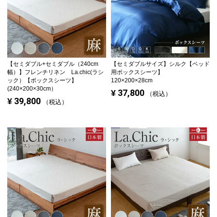
【セミダブル+セミダブル（240cm
【セミダブルサイズ】
シルク【ベッド
幅）】
フレンチリネン La.chic(ラシ
用ボックスシーツ】
ック）【ボックスシーツ】
120×200×28cm
(240×200×30cm）
37,800
¥
税込
39,800
¥
税込