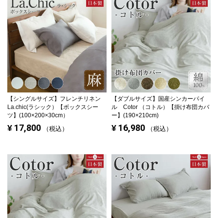
【シングルサイズ】
フレンチリネン
【ダブルサイズ】
国産シンカーパイ
La.chic(ラシック）【ボックスシー
ル Cotor （コトル）【掛け布団カバ
ツ】(100×200×30cm）
ー】(190×210cm)
17,800
16,980
¥
¥
税込
税込