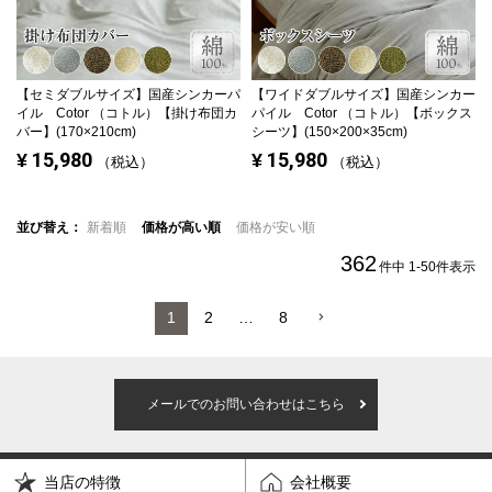
【セミダブルサイズ】
国産シンカーパ
【ワイドダブルサイズ】
国産シンカー
イル Cotor （コトル）【掛け布団カ
パイル Cotor （コトル）【ボックス
バー】(170×210cm)
シーツ】(150×200×35cm)
15,980
15,980
¥
¥
税込
税込
並び替え
新着順
価格が高い順
価格が安い順
362
件中
1
-
50
件表示
1
2
…
8
メールでのお問い合わせはこちら
当店の特徴
会社概要