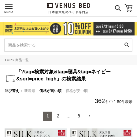
MENU
日本最大級のベッド専門店
TOP
商品一覧
「
?tag=検索対象&tag=寝具&tag=ネイビー
&sort=price_high」の検索結果
並び替え
新着順
価格が高い順
価格が安い順
362
件中
1
-
50
件表示
1
2
…
8