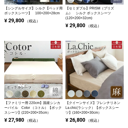
【シングルサイズ】
シルク【ベッド用
【セミダブル】
PRISM（プリズ
ボックスシーツ】 100×200×28cm
ム） シルク ボックスシーツ
(120×200×32cm)
29,800
¥
税込
29,800
¥
税込
【ファミリー用 220cm】
国産シンカ
【クイーンサイズ】
フレンチリネン
ーパイル Cotor （コトル）【ボック
La.chic(ラシック）【ボックスシー
スシーツ】(220×200×35cm）
ツ】(160×200×30cm）
27,980
26,800
¥
¥
税込
税込