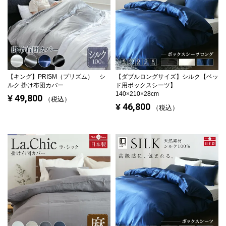
【キング】
PRISM（プリズム） シ
【ダブルロングサイズ】
シルク【ベッ
ルク 掛け布団カバー
ド用ボックスシーツ】
140×210×28cm
49,800
¥
税込
46,800
¥
税込