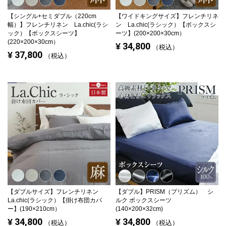
【シングル+セミダブル（220cm
【ワイドキングサイズ】
フレンチリネ
幅）】
フレンチリネン La.chic(ラシ
ン La.chic(ラシック）【ボックスシ
ック）【ボックスシーツ】
ーツ】(200×200×30cm）
(220×200×30cm）
34,800
¥
税込
37,800
¥
税込
【ダブルサイズ】
フレンチリネン
【ダブル】
PRISM（プリズム） シ
La.chic(ラシック）【掛け布団カバ
ルク ボックスシーツ
ー】(190×210cm）
(140×200×32cm)
34,800
34,800
¥
¥
税込
税込