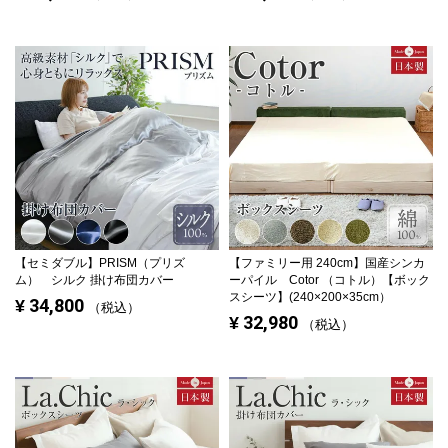
【セミダブル】
PRISM（プリズ
【ファミリー用 240cm】
国産シンカ
ム） シルク 掛け布団カバー
ーパイル Cotor （コトル）【ボック
スシーツ】(240×200×35cm）
34,800
¥
税込
32,980
¥
税込