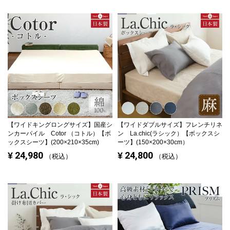
【ワイドキングロングサイズ】
国産シ
【ワイドダブルサイズ】
フレンチリネ
ンカーパイル Cotor （コトル）【ボ
ン La.chic(ラシック）【ボックスシ
ックスシーツ】(200×210×35cm)
ーツ】(150×200×30cm）
24,980
24,800
¥
¥
税込
税込