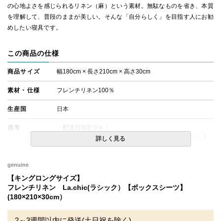
の心地よさを感じられるリネン（麻）という素材。無駄なものを省き、本質
を理解して、普段のままが美しい。そんな「自分らしく」を目指す人にお勧
めしたい寝具です。
この商品の仕様
商品サイズ
幅180cm × 長さ210cm × 高さ30cm
素材・仕様
フレンチリネン100％
生産国
日本
備考
・配達日指定ＯＫ！
※厚み25cmまでのマットレスでのご使用を推奨いたしま
詳しく見る
す。
※北海道・沖縄・離島等一部地域へのお届けは別途送料が
発生する場合がございます。また発送予定も変更になる場
genuine
合があります。
【キングロングサイズ】
フレンチリネン La.chic(ラシック）【ボックスシーツ】
(180×210×30cm）
2～3週間以内に発送(土日祝を除く)