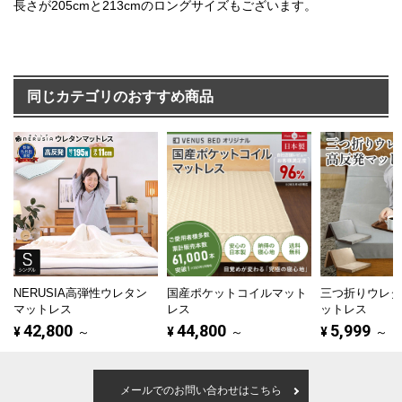
長さが205cmと213cmのロングサイズもございます。
同じカテゴリのおすすめ商品
NERUSIA高弾性ウレタン
国産ポケットコイルマット
三つ折りウレ
マットレス
レス
ットレス
42,800
44,800
5,999
¥
～
¥
～
¥
～
メールでのお問い合わせはこちら