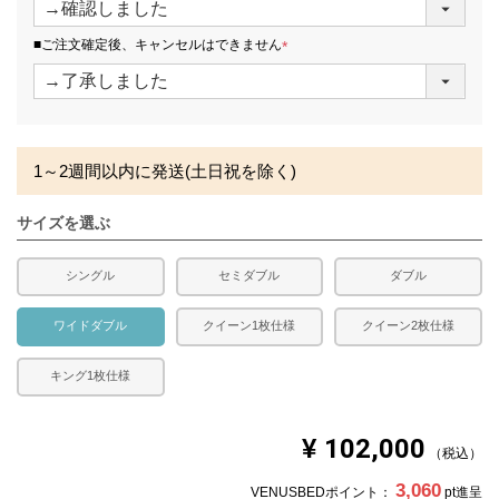
必
須
■ご注文確定後、キャンセルはできません
)
(
必
須
)
1～2週間以内に発送(土日祝を除く)
サイズを選ぶ
シングル
セミダブル
ダブル
ワイドダブル
クイーン1枚仕様
クイーン2枚仕様
キング1枚仕様
¥
102,000
税込
3,060
VENUSBEDポイント：
pt進呈