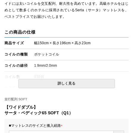
イドには太いコイルを交互配列、耐久性を高めています。高級ホテルをはじ
めとして数多くのホテルに採用されているSerta（サータ）マットレスを、
ベストプライスでお届けいたします。
この商品の仕様
商品サイズ
幅150cm × 長さ196cm × 高さ23cm
コイルの種類
ポケットコイル
コイルの線径
1.9mm/2.0mm
コイル数
838個
詳しく見る
生産国
日本
備考
並行配列 SOFT
・価格はマットレス単体購入の金額です。
・配達日指定ＯＫ！
【ワイドダブル】
※北海道・沖縄・離島等一部地域へのお届けは別途送料が
サータ・ペディック65 SOFT（Q1）
発生する場合がございます。また、発送予定も変更になる
場合があります。
■マットレスのサイズと搬入経路
(