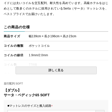
イドには太いコイルを交互配列、耐久性を高めています。高級ホテルをはじ
めとして数多くのホテルに採用されているSerta（サータ）マットレスを、
ベストプライスでお届けいたします。
この商品の仕様
商品サイズ
幅139cm × 長さ196cm × 高さ23cm
コイルの種類
ポケットコイル
コイルの線径
1.9mm/2.0mm
コイル数
778個
詳しく見る
備考
・価格はマットレス単体購入の金額です。
・配達日指定ＯＫ！
※北海道・沖縄・離島等一部地域へのお届けは別途送料が
並行配列 SOFT
発生する場合がございます。また、発送予定も変更になる
【ダブル】
場合があります。
サータ・ペディック65 SOFT
※できる限り実際の色を再現するよう心がけております
が、閲覧環境により誤差がでる場合がございますのでご了
承ください。
■マットレスのサイズと搬入経路
(