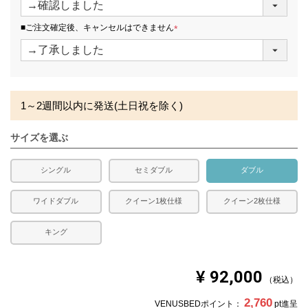
必
須
■ご注文確定後、キャンセルはできません
)
(
必
須
)
1～2週間以内に発送(土日祝を除く)
サイズを選ぶ
シングル
セミダブル
ダブル
ワイドダブル
クイーン1枚仕様
クイーン2枚仕様
キング
¥
92,000
税込
2,760
VENUSBEDポイント：
pt進呈