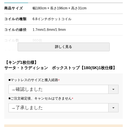
商品サイズ
幅180cm × 長さ196cm × 高さ31cm
コイルの種類
6.8インチポケットコイル
コイルの線径
1.7mm/1.8mm/1.9mm
コイル数
960個
詳しく見る
生産国
日本
備考
【キング1枚仕様】
・配達日指定ＯＫ！
※一部地域にて配達日指定が出来ない場合がございます。
サータ・トラディション ボックストップ【180(SK)1枚仕様】
※北海道・沖縄・離島等一部地域へのお届けは別途送料が
発生する場合がございます。また、発送予定も変更になる
■マットレスのサイズと搬入経路
場合があります。
(
※できる限り実際の色を再現するよう心がけております
必
が、閲覧環境により誤差がでる場合がございますのでご了
須
承ください。
■ご注文確定後、キャンセルはできません
)
(
必
須
)