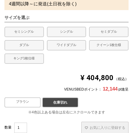
4週間以降～に発送(土日祝を除く)
サイズを選ぶ
セミシングル
シングル
セミダブル
ダブル
ワイドダブル
クイーン1枚仕様
キング1枚仕様
¥
404,800
税込
12,144
VENUSBEDポイント：
pt進呈
ブラウン
ホワイト
在庫切れ
お気に入りに登録する