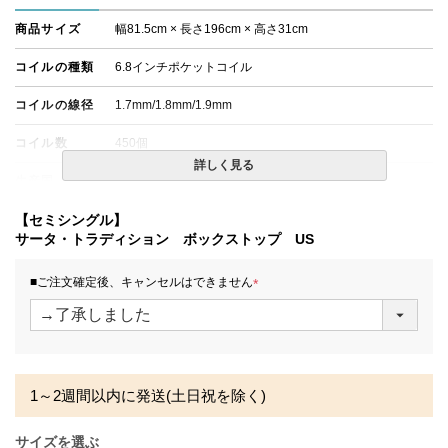
商品サイズ
幅81.5cm × 長さ196cm × 高さ31cm
コイルの種類
6.8インチポケットコイル
コイルの線径
1.7mm/1.8mm/1.9mm
コイル数
450個
詳しく見る
生産国
日本
備考
【セミシングル】
・配達日指定ＯＫ！
※一部地域にて配達日指定が出来ない場合がございます。
サータ・トラディション ボックストップ US
※北海道・沖縄・離島等一部地域へのお届けは別途送料が
発生する場合がございます。また、発送予定も変更になる
■ご注文確定後、キャンセルはできません
場合があります。
(
※できる限り実際の色を再現するよう心がけております
必
が、閲覧環境により誤差がでる場合がございますのでご了
須
承ください。
)
1～2週間以内に発送(土日祝を除く)
サイズを選ぶ