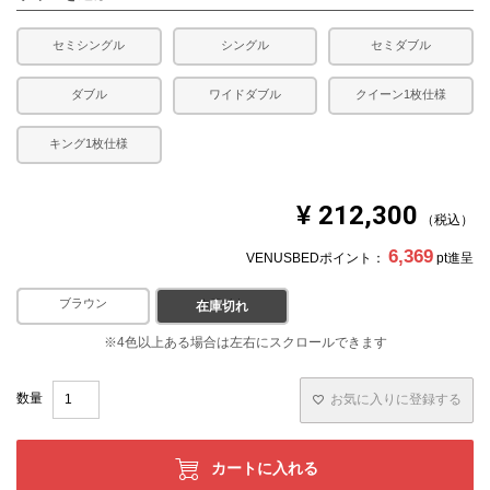
セミシングル
シングル
セミダブル
ダブル
ワイドダブル
クイーン1枚仕様
キング1枚仕様
¥
212,300
税込
6,369
VENUSBEDポイント：
pt進呈
ブラウン
ホワイト
在庫切れ
お気に入りに登録する
カートに入れる