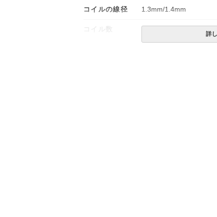
コイルの線径
1.3mm/1.4mm
コイル数
1350個
詳
生産国
日本
備考
・配達日指定ＯＫ！
※一部地域にて配達日指
※北海道・沖縄・離島等
合がございます。また、
※できる限り実際の色を
により誤差がでる場合が