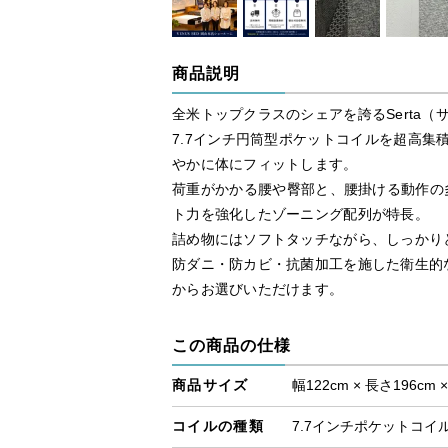
商品説明
全米トップクラスのシェアを誇るSerta（
7.7インチ円筒型ポケットコイルを超高集
やかに体にフィットします。
荷重がかかる腰や臀部と、腰掛ける動作の多
ト力を強化したゾーニング配列が特長。
詰め物にはソフトタッチながら、しっかり
防ダニ・防カビ・抗菌加工を施した衛生的
からお選びいただけます。
この商品の仕様
商品サイズ
幅122cm × 長さ196cm 
コイルの種類
7.7インチポケットコイ