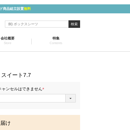
ド商品組立設置
無料
検索
会社概要
特集
Store
Contents
】
スイート7.7
キャンセルはできません
(
必
須
)
お届け