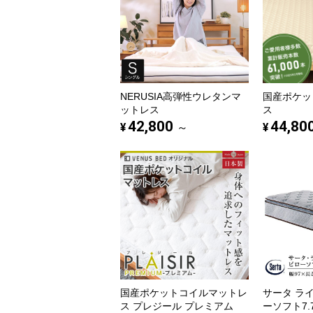
NERUSIA高弾性ウレタンマ
国産ポケッ
ットレス
ス
42,800
44,80
¥
¥
～
国産ポケットコイルマットレ
サータ ラ
ス プレジール プレミアム
ーソフト7.