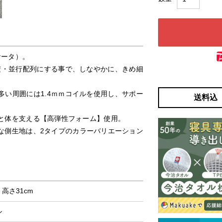
サータ）。
積・並行配列にする事で、しなやかに、きめ細
い周囲には1.4ｍｍコイルを使用し、サポー
送料込
と体を支える【高弾性フォーム】使用。
な側生地は、2タイプのカラーバリエーション
× 高さ31cm
ル