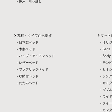
搬入・引っ越し
素材・タイプから探す
マット
日本製ベッド
オリ
木製ベッド
Ser
パイプ・アイアンベッド
Sea
レザーベッド
テン
ファブリックベッド
セミ
収納付ベッド
シン
たたみベッド
セミ
ダブ
ワイ
クイ
キン