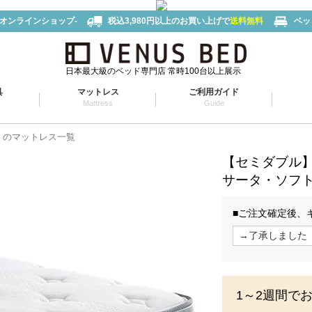
-オンラインショップ-
税込3,980円以上のお買い上げで
送料無料
ベッ
日本最大級のベッド専門店 常時100台以上展示
具
マットレス
ご利用ガイド
Mattress
Guide
タ）のマットレス一覧
【セミダブル
サータ・ソフト
■ご注文確定後、
1～2週間で