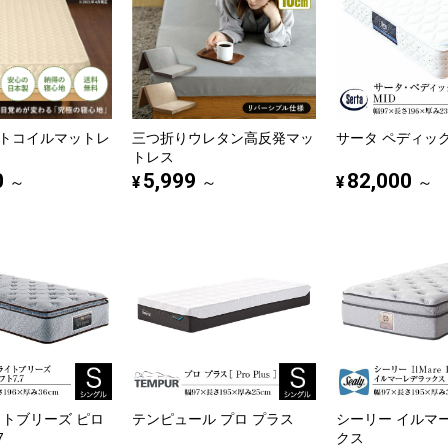
トコイルマットレ
三つ折りウレタン高反発マッ
サータ ペディック6
トレス
0
5,999
82,000
¥
¥
～
～
～
イトブリーズ ピロ
テンピュール プロ プラス
シーリー イルマ
7
クス