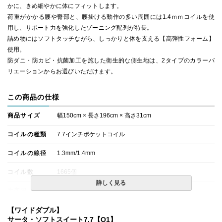
かに、きめ細やかに体にフィットします。
荷重がかかる腰や臀部と、腰掛ける動作の多い周囲には1.4ｍｍコイルを使
用し、サポート力を強化したゾーニング配列が特長。
詰め物にはソフトタッチながら、しっかりと体を支える【高弾性フォーム】
使用。
防ダニ・防カビ・抗菌加工を施した衛生的な側生地は、2タイプのカラーバ
リエーションからお選びいただけます。
この商品の仕様
商品サイズ
幅150cm × 長さ196cm × 高さ31cm
コイルの種類
7.7インチポケットコイル
コイルの線径
1.3mm/1.4mm
コイル数
1665個
詳しく見る
生産国
日本
備考
【ワイドダブル】
・配達日指定ＯＫ！
※一部地域にて配達日指定が出来ない場合がございます。
サータ・ソフトスイート7.7【Q1】