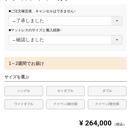
※北海道・沖縄・離島等一部地域へのお届けは別途送料が
発生する場合がございます。また、発送予定も変更になる
■ご注文確定後、キャンセルはできません
場合があります。
(
※できる限り実際の色を再現するよう心がけております
必
が、閲覧環境により誤差がでる場合がございますのでご了
須
承ください。
■マットレスのサイズと搬入経路
)
(
必
須
)
1～2週間でお届け
サイズを選ぶ
シングル
セミダブル
ダブル
ワイドダブル
クイーン1枚仕様
クイーン2枚仕様
¥
264,000
税込