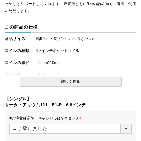
っかりとサポートしてくれます。表裏面ともに5層の詰め物で、両面ご使用
いただけます。
この商品の仕様
商品サイズ
幅97cm × 長さ196cm × 高さ23cm
コイルの種類
6.8インチポケットコイル
コイルの線径
1.9mm/2.0mm
コイル数
510個
詳しく見る
生産国
日本
備考
【シングル】
・配達日指定ＯＫ！
※一部地域にて配達日指定が出来ない場合がございます。
サータ・アリウム121 F1-P 6.8インチ
※北海道・沖縄・離島等一部地域へのお届けは別途送料が
発生する場合がございます。また、発送予定も変更になる
■ご注文確定後、キャンセルはできません
場合があります。
(
※できる限り実際の色を再現するよう心がけております
必
が、閲覧環境により誤差がでる場合がございますのでご了
須
承ください。
)