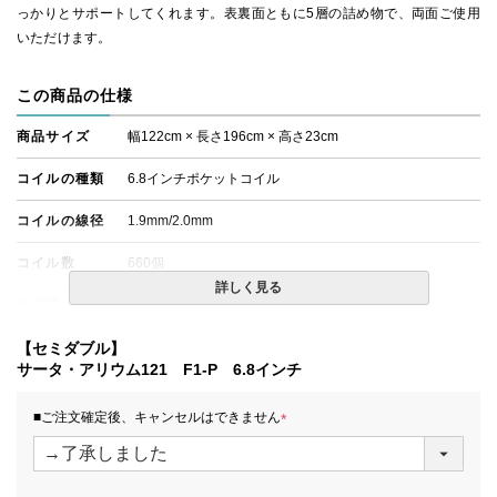
っかりとサポートしてくれます。表裏面ともに5層の詰め物で、両面ご使用
いただけます。
この商品の仕様
商品サイズ
幅122cm × 長さ196cm × 高さ23cm
コイルの種類
6.8インチポケットコイル
コイルの線径
1.9mm/2.0mm
コイル数
660個
詳しく見る
生産国
日本
備考
【セミダブル】
・配達日指定ＯＫ！
※一部地域にて配達日指定が出来ない場合がございます。
サータ・アリウム121 F1-P 6.8インチ
※北海道・沖縄・離島等一部地域へのお届けは別途送料が
発生する場合がございます。また、発送予定も変更になる
■ご注文確定後、キャンセルはできません
場合があります。
(
※できる限り実際の色を再現するよう心がけております
必
が、閲覧環境により誤差がでる場合がございますのでご了
須
承ください。
)