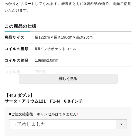
っかりとサポートしてくれます。表裏面ともに5層の詰め物で、両面ご使用
いただけます。
この商品の仕様
商品サイズ
幅122cm × 長さ196cm × 高さ23cm
コイルの種類
6.8インチポケットコイル
コイルの線径
1.9mm/2.0mm
コイル数
758個
詳しく見る
生産国
日本
備考
【セミダブル】
・配達日指定ＯＫ！
※一部地域にて配達日指定が出来ない場合がございます。
サータ・アリウム121 F1-N 6.8インチ
※北海道・沖縄・離島等一部地域へのお届けは別途送料が
発生する場合がございます。また、発送予定も変更になる
■ご注文確定後、キャンセルはできません
場合があります。
(
※できる限り実際の色を再現するよう心がけております
必
が、閲覧環境により誤差がでる場合がございますのでご了
須
承ください。
)